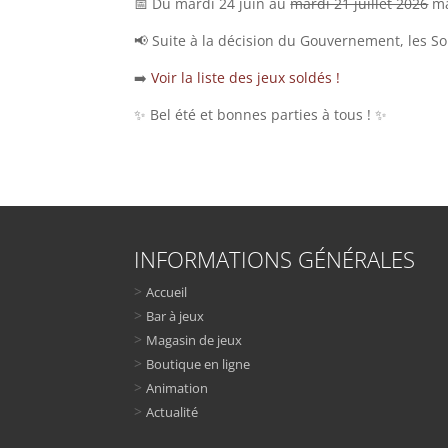
📅 Du mardi 24 juin au
mardi 21 juillet 2026
ma
📢 Suite à la décision du Gouvernement, les So
➡️
Voir la liste des jeux soldés !
✨ Bel été et bonnes parties à tous ! ✨
INFORMATIONS GÉNÉRALES
>
Accueil
>
Bar à jeux
>
Magasin de jeux
>
Boutique en ligne
>
Animation
>
Actualité