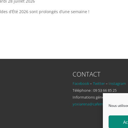
rdi 28 juillet 2026
ldes d’Été 2026 sont prolongés d’une semaine !
CONTACT
Facebook
–
Twitter
–
Instagram
Téléphone : 09 53 66 85 25
Informations générales :
yoxiarena@cafemeisia.com
Nous utiliso
Ac